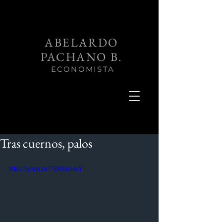
ABELARDO
PACHANO B.
ECONOMISTA
Tras cuernos, palos
https://youtu.be/7El0Xem-kcY