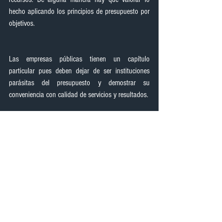
hecho aplicando los principios de presupuesto por 
objetivos.
Las empresas públicas tienen un capítulo 
particular pues deben dejar de ser instituciones 
parásitas del presupuesto y demostrar su 
conveniencia con calidad de servicios y resultados.
¿Cómo el nuevo gobierno puede vender el Banco 
del Pacífico y ofrecer proyectos hidroeléctricos, CNT 
y otras instituciones para alianzas estratégicas que 
aligeren el peso estatal, busquen la eficiencia, y 
generen importantes recursos para el fisco?