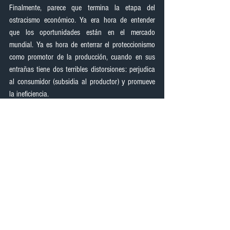
Finalmente, parece que termina la etapa del 
ostracismo económico. Ya era hora de entender 
que los oportunidades están en el mercado 
mundial. Ya es hora de enterrar el proteccionismo 
como promotor de la producción, cuando en sus 
entrañas tiene dos terribles distorsiones: perjudica 
al consumidor (subsidia al productor) y promueve 
la ineficiencia.
Los acuerdos económicos, de amplio espectro, que 
van más allá del campo comercial, son 
herramientas poderosas de disciplina en las 
normas de manejo responsable y predecible de las 
economías vinculadas. Así como generan 
obligaciones (que por supuesto deben ser 
negociadas con mucha delicadeza), ofrecen 
derechos que protegen a los productos nacionales. 
Reducen la discrecionalidad política tan dañina.