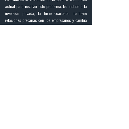
actual para resolver este problema. No induce a la 
inversión privada, la tiene coartada, mantiene 
relaciones precarias con los empresarios y cambia 
las reglas nacionales con mucha frecuencia. Ese 
ambiente produce inseguridad, desconfianza que 
retraen las decisiones de nuevos proyectos que a 
su vez son fuentes de más empleo. Se suma los 
aumentos generales y anti-técnicos de salarios, la 
rigidez de los contratos laborales y la expedición 
de normas como el Mandato 8 que produjeron 
despidos masivos de trabajadores.
 DESTACADO
El alto desempleo es la cosecha del ambiente de 
inseguridad y desconfianza que genera la política 
económica actual.