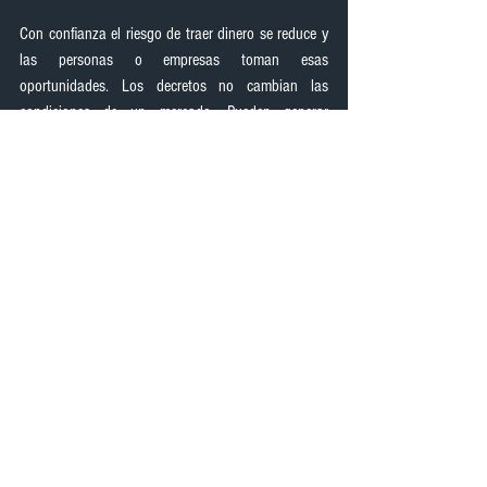
Con confianza el riesgo de traer dinero se reduce y 
las personas o empresas toman esas 
oportunidades. Los decretos no cambian las 
condiciones de un mercado. Pueden generar 
distorsiones que agraven el problema. En el mundo 
actual los controles de precios han sido sustituidos 
por mecanismos de generación de competencia.
¿Ha pedido la banca una rendición de cuentas a la 
AGD sobre los fondos depositados en esa 
institución?
En innumerables oportunidades pero no ha 
conseguido respuestas con información confiable y 
detallada del uso dado a más de 311 millones de 
dólares aportados a la AGD.
DESTACADOS