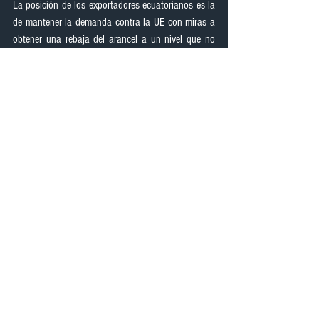
La posición de los exportadores ecuatorianos es la 
de mantener la demanda contra la UE con miras a 
obtener una rebaja del arancel a un nivel que no 
sea inferior a 1.25 dólares por caja para evitar la 
presencia de producción bananera brasileña que 
Lula la quiere promover con un millón de 
hectáreas, y no superior a los 2.50 dólares por 
caja para mantener el nivel de competitividad con 
las otras regiones y países.
La exportación a Europa el año pasado cayó en el 
5% y este podría llegar al 10%.
DESTACADOS
Desde hace más de cuatro años los precios de los 
medicamentos están congelados y no se ve 