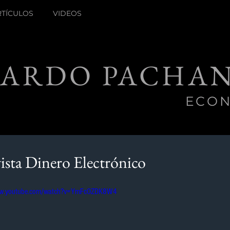
RTÍCULOS
VIDEOS
ARDO PACHAN
ECON
ista Dinero Electrónico
ww.youtube.com/watch?v=YmFcOZDK8W4