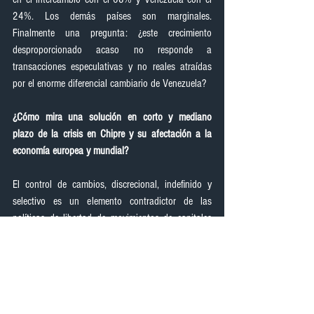
24%. Los demás países son marginales. 
Finalmente una pregunta: ¿este crecimiento 
desproporcionado acaso no responde a 
transacciones especulativas y no reales atraídas 
por el enorme diferencial cambiario de Venezuela?
¿Cómo mira una solución en corto y mediano 
plazo de la crisis en Chipre y su afectación a la 
economía europea y mundial?
El control de cambios, discrecional, indefinido y 
selectivo es un elemento contradictor de las 
políticas de libertad de movimientos de capitales 
de la comunidad del euro y, la asistencia total al 
gobierno por parte del FMI y el Euro Grupo con 
soporte al pago de su deuda deja un mensaje muy 
claro de preferir la adquisición y mantenimiento de 
obligaciones oficiales chipriotas antes que 