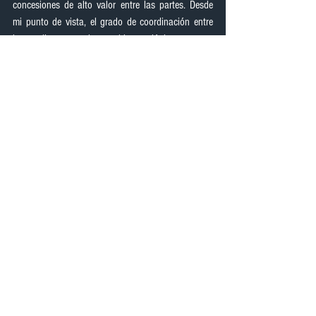
concesiones de alto valor entre las partes. Desde 
mi punto de vista, el grado de coordinación entre 
los andinos, con los problemas lógicos que se 
producen en estos eventos, ha sido superior al 
previsto al inicio del proceso. Y sino, miren lo que 
decía la prensa por aquellos días.
¿Existe la posibilidad de que los organismos 
internacionales OEA o la ONU puedan aplicar algún 
tipo de sanción por las irregularidades 
institucionales que afectan a la administración de 
justicia en el Ecuador?
En su mayoría podrían ser sanciones éticas o 
políticas. No hay ninguna posibilidad de ingerencia 
en las decisiones internas, como por ejemplo pedir 
el cambio de la Corte. La OEA podría aplicar las 
sanciones normadas en la Carta Democrática, pero 
para ello debe ocurrir un golpe de estado. La 