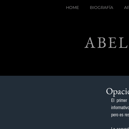
HOME
BIOGRAFÍA
A
ABEL
Opaci
El primer
informativ
pero es re