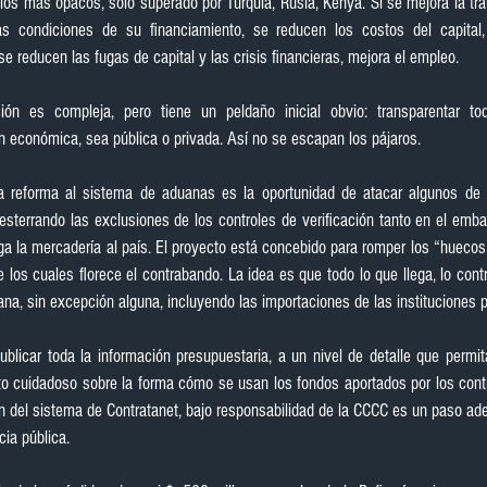
los más opacos, sólo superado por Turquía, Rusia, Kenya. Si se mejora la tra
as condiciones de su financiamiento, se reducen los costos del capital, 
se reducen las fugas de capital y las crisis financieras, mejora el empleo.
n económica, sea pública o privada. Así no se escapan los pájaros.
la reforma al sistema de aduanas es la oportunidad de atacar algunos de 
esterrando las exclusiones de los controles de verificación tanto en el emb
ga la mercadería al país. El proyecto está concebido para romper los “huecos 
e los cuales florece el contrabando. La idea es que todo lo que llega, lo contr
ana, sin excepción alguna, incluyendo las importaciones de las instituciones p
blicar toda la información presupuestaria, a un nivel de detalle que permit
o cuidadoso sobre la forma cómo se usan los fondos aportados por los contr
n del sistema de Contratanet, bajo responsabilidad de la CCCC es un paso adel
cia pública.