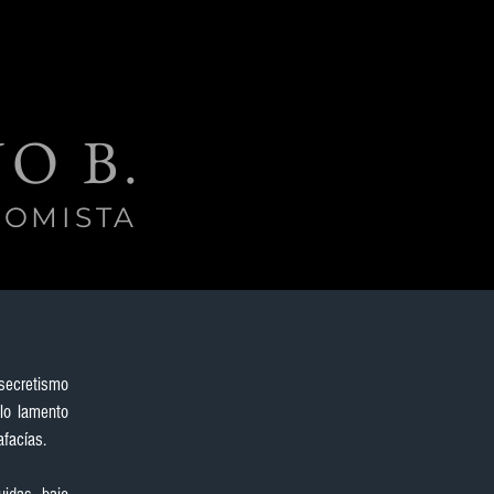
O B.
OMISTA
ecretismo 
lo lamento 
afacías.