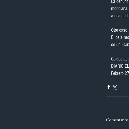
La denunci
meridiana.
a una audi
Otro caso 
El país ne
de un Ecu
Colaboració
DIARIO E
Febrero 2
Comentarios