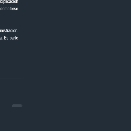
xplicación 
 someterse 
istración. 
. Es parte 