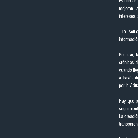
es uno de 
mejoran l
intereses, 
 La solución es compleja, pero tiene un peldaño inicial obvio: transparentar todo tipo de 
informació
Por eso, 
crónicos d
cuando lle
a través d
por la Adu
Hay que pu
seguimient
La creació
transparen