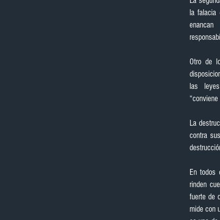
La segunda
la falacia
enancan 
responsabi
Otro de l
disposicio
las  leyes
“conviene 
La destruc
contra sus
destrucció
En todos 
rinden cue
fuerte de 
mide con u