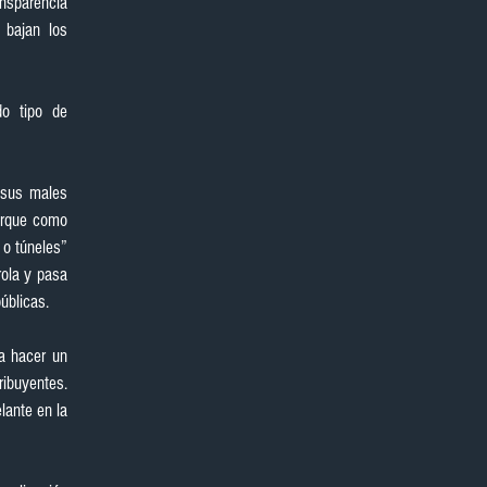
nsparencia 
bajan los 
sus males 
arque como 
o túneles” 
ola y pasa 
úblicas.
a hacer un 
ibuyentes. 
ante en la 