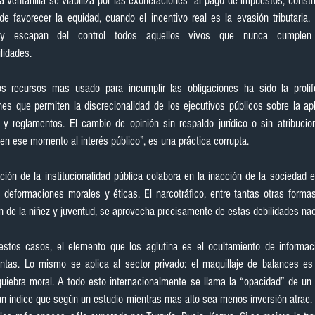
 ventanilla se viabiliza por las exoneraciones  al pago de impuestos, constru
 de favorecer la equidad, cuando el incentivo real es la evasión tributaria. 
y escapan del control todos aquellos vivos que nunca cumplen
lidades.
os recursos mas usado para incumplir las obligaciones ha sido la prolife
nes que permiten la discrecionalidad de los ejecutivos públicos sobre la apl
 y reglamentos. El cambio de opinión sin respaldo jurídico o sin atribucio
en ese momento al interés público”, es una práctica corrupta.
ción de la institucionalidad pública colabora en la inacción de la sociedad e
 deformaciones morales y éticas. El narcotráfico, entre tantas otras formas
n de la niñez y juventud, se aprovecha precisamente de estas debilidades nac
estos casos, el elemento que los aglutina es el ocultamiento de informaci
ntas. Lo mismo se aplica al sector privado: el maquillaje de balances es
quiebra moral. A todo esto internacionalmente se llama la “opacidad” de un p
n índice que según un estudio mientras mas alto sea menos inversión atrae. 