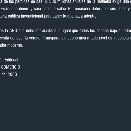
a de las pérdidas de casi $. 500 millones anuales de la Refinería exige una e
 Es mucho dinero y casi nadie lo sabía. Petroecuador debe abrir sus libros y
toria pública incondicional para saber lo que pasa adentro.
es la AGD que debe ser auditada, al igual que todos los bancos bajo su admin
cesita conocer la verdad. Transparencia económica a todo nivel es la consigna
ador moderno.
n Editorial
L COMERCIO
7 del 2003