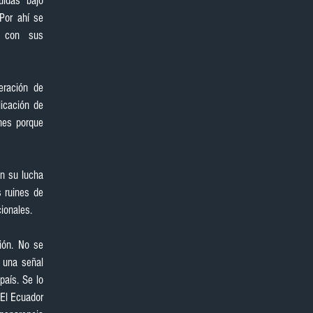
idas  bajo 
Por ahí se 
 con sus 
ración de 
icación de 
nes porque 
n su lucha 
 ruines de 
ionales.
ón. No se 
 una señal 
aís. Se lo 
El Ecuador 